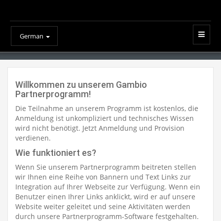
German
Willkommen zu unserem Gambio
Partnerprogramm!
Die Teilnahme an unserem Programm ist kostenlos, die
Anmeldung ist unkompliziert und technisches Wissen
wird nicht benötigt. Jetzt Anmeldung und Provision
verdienen.
Wie funktioniert es?
Wenn Sie unserem Partnerprogramm beitreten stellen
wir Ihnen eine Reihe von Bannern und Text Links zur
Integration auf Ihrer Webseite zur Verfügung. Wenn ein
Benutzer einen Ihrer Links anklickt, wird er auf unsere
Website weiter geleitet und seine Aktivitäten werden
durch unsere Partnerprogramm-Software festgehalten.